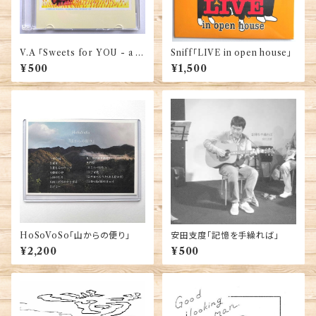
V.A 「Sweets for YOU - a M
Sniff「LIVE in open house」
iddleage Symphony Compil
¥500
¥1,500
ation vol.1」
HoSoVoSo「山からの便り」
安田支度「記憶を手繰れば」
¥2,200
¥500