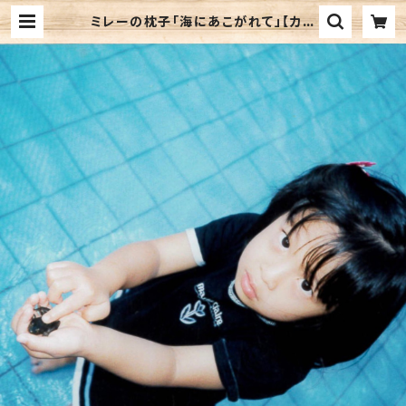
ミレーの枕子「海にあこがれて」【カセ
ットテープ作品 / ダウンロード・コー
ド付き】 | 音楽CD販売 珈琲マインド