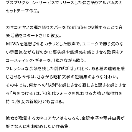
ブスプリクション・サービスでリリースした弾き語りアルバムのカ
セットテープ作品。
カネコアヤノの弾き語りカバーをYouTubeに投稿することで音
楽活動をスタートさせた彼女。
MIWAを連想させるカラリとした歌声で、ユニークで飾り気のな
い雰囲気ながらほのかな喪失感や焦燥感を感じさせる歌詞をア
コースティック・ギターを爪弾きながら歌う。
フレッシュな余韻を残した前作「新芽」と比べ、ある種の達観を感
じさせる今作は、さながら昭和文学の短編集のような味わい。
その中でも、何かへの"決別"を感じさせる寂しさと潔さを感じさせ
る「片をつける」は、70年代フォークを思わせる力強い説得力を
持つ、彼女の新境地とも言える。
彼女が敬愛するカネコアヤノはもちろん、金延幸子や荒井由実が
好きな人にもお勧めしたい作品集。