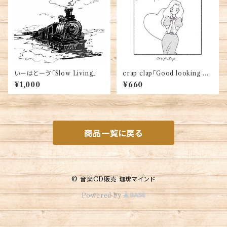
いーはとーゔ「Slow Living」
crap clap「Good looking ma
n」
¥1,000
¥660
商品一覧に戻る
© 音楽CD販売 珈琲マインド
Powered by