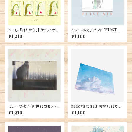
renge「灯りたち」【カセットテー
ミレーの枕子バンド「FIRST AI
プ作品 / ダウンロード・コード付
D」【カセットテープ作品 / ダウン
¥1,210
¥1,100
き】
ロード・コード付き】
ミレーの枕子「新芽」【カセットテ
nagoya tengu「雲の形」【カセ
ープ作品 / ダウンロード・コード
ットテープ作品 / ダウンロード・
¥1,210
¥1,100
付き】
コード付き】