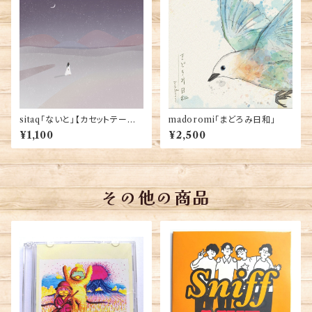
sitaq「ないと」【カセットテープ
madoromi「まどろみ日和」
作品 / ダウンロード・コード付
¥1,100
¥2,500
き】
その他の商品