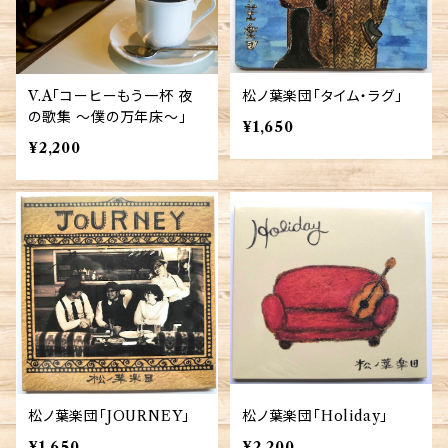
V.A「コーヒーもう一杯 夜
松ノ葉楽団「タイム・ラグ」
の歌集 〜僕の万年床〜」
¥1,650
¥2,200
松ノ葉楽団「JOURNEY」
松ノ葉楽団「Holiday」
¥1,650
¥2,200