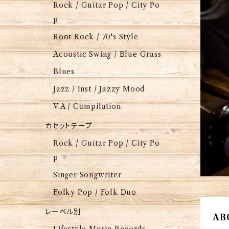
Rock / Guitar Pop / City Po
p
Root Rock / 70's Style
Acoustic Swing / Blue Grass
Blues
Jazz / Inst / Jazzy Mood
V.A / Compilation
カセットテープ
Rock / Guitar Pop / City Po
p
Singer Songwriter
Folky Pop / Folk Duo
レーベル別
AB