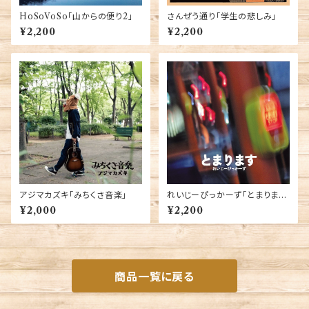
HoSoVoSo「山からの便り2」
さんぜう通り「学生の悲しみ」
¥2,200
¥2,200
アジマカズキ「みちくさ音楽」
れいじーぴっかーず「とまりま
す」
¥2,000
¥2,200
商品一覧に戻る