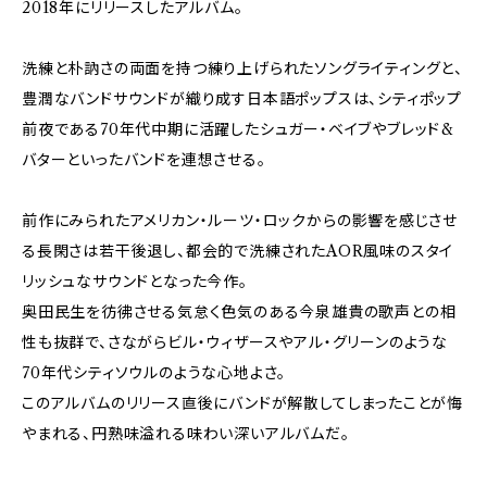
2018年にリリースしたアルバム。
洗練と朴訥さの両面を持つ練り上げられたソングライティングと、
豊潤なバンドサウンドが織り成す日本語ポップスは、シティポップ
前夜である70年代中期に活躍したシュガー・ベイブやブレッド&
バターといったバンドを連想させる。
前作にみられたアメリカン・ルーツ・ロックからの影響を感じさせ
る長閑さは若干後退し、都会的で洗練されたAOR風味のスタイ
リッシュなサウンドとなった今作。
奥田民生を彷彿させる気怠く色気のある今泉雄貴の歌声との相
性も抜群で、さながらビル・ウィザースやアル・グリーンのような
70年代シティソウルのような心地よさ。
このアルバムのリリース直後にバンドが解散してしまったことが悔
やまれる、円熟味溢れる味わい深いアルバムだ。