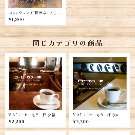
ロッカクレンチ「簡単なことじゃ
ない」
¥1,800
同じカテゴリの商品
V.A「コーヒーもう一杯 夕暮歌
V.A「コーヒーもう一杯 夜の歌
集 〜魔法をかけさせて〜」
集 〜僕の万年床〜」
¥2,200
¥2,200