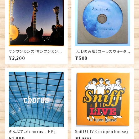
サンプンカンズ「サンプンカン
【CDのみ版】コーラスウォータ
ズ」
ー「おいしい水」
¥2,200
¥500
えんぷてい「chorus - EP」
Sniff「LIVE in open house」
¥1,800
¥1,500