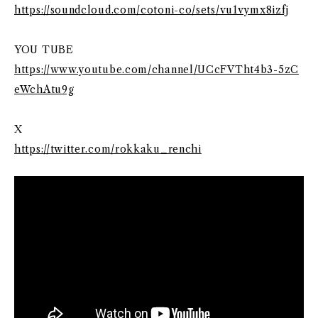
https://soundcloud.com/cotoni-co/sets/vu1vymx8izfj
YOU TUBE
https://www.youtube.com/channel/UCcFVTht4b3-5zC
eWchAtu9g
X
https://twitter.com/rokkaku_renchi