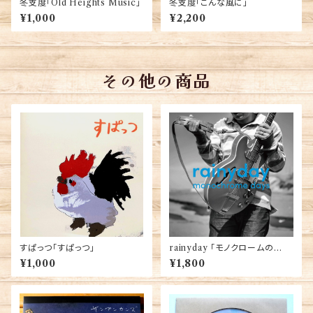
冬支度「Old Heights Music」
冬支度「こんな風に」
¥1,000
¥2,200
その他の商品
すぱっつ「すぱっつ」
rainyday 「モノクロームの
日々」
¥1,000
¥1,800