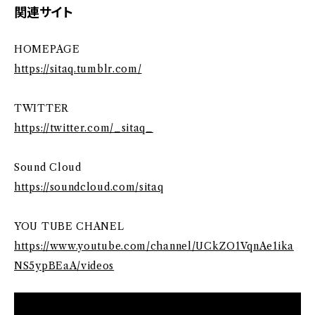
関連サイト
HOMEPAGE
https://sitaq.tumblr.com/
TWITTER
https://twitter.com/_sitaq_
Sound Cloud
https://soundcloud.com/sitaq
YOU TUBE CHANEL
https://www.youtube.com/channel/UCkZO1VqnAe1ika
NS5ypBEaA/videos