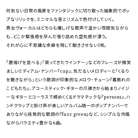
何気ない日常の風景をファンタジックに切り取った抽象的でポッ
プなリリックを、ミニマルな音とリズムで色付けしていく。
男女ヴォーカルはどちらも優しげな歌声で温かい雰囲気ながら
も、どこか緊張感を孕んだ張り詰めた空気感が漂う。
それが心に不思議な余韻を残して飽きさせない1枚。
「唐揚げを並べる」「買ってきたウインナー」などのフレーズが微笑
ましいミディアム・ナンバー『cap』、気だるいメロディーと「くるり
を聴きながら」という歌詞が印象的なメロウ・チューン『着膨れの
こどもたち』、アコースティック・ギターの爪弾きから始まりノイジ
ーなギターとコーラスで締めくくるドラマチックな『persons』、ハ
ンドクラップと掛け声が楽しいアルバム随一のポップナンバーで
ありながら挑発的な歌詞の『fuzz green』など、シンプルな作風
ながらバラエティ豊かな6曲。