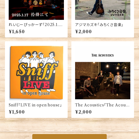
れいじーぴっかーず「2025.1.17
アジマカズキ「みちくさ音楽」
拾得にて」(CD-R)
¥1,650
¥2,000
Sniff「LIVE in open house」
The Acoustics「The Acoust
ics」
¥1,500
¥2,000