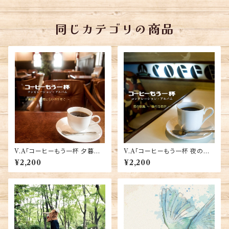
同じカテゴリの商品
V.A「コーヒーもう一杯 夕暮歌
V.A「コーヒーもう一杯 夜の歌
集 〜魔法をかけさせて〜」
集 〜僕の万年床〜」
¥2,200
¥2,200