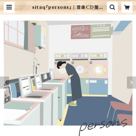
sitaq「persons」 | 音楽CD販売
珈琲マインド