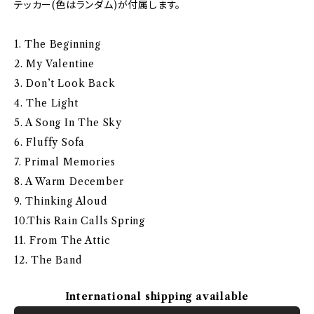
テッカー(色はランダム)が付属します。
1. The Beginning
2. My Valentine
3. Don’t Look Back
4. The Light
5. A Song In The Sky
6. Fluffy Sofa
7. Primal Memories
8. A Warm December
9. Thinking Aloud
10.This Rain Calls Spring
11. From The Attic
12. The Band
International shipping available