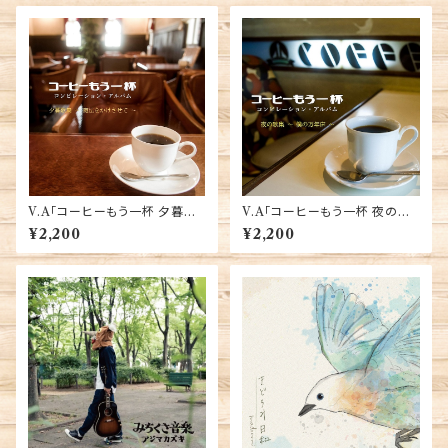
V.A「コーヒーもう一杯 夕暮歌
V.A「コーヒーもう一杯 夜の歌
集 〜魔法をかけさせて〜」
集 〜僕の万年床〜」
¥2,200
¥2,200