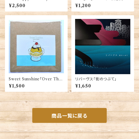
Happy Birthday」
小さなワルツ」(CD-R)
¥2,500
¥1,200
Sweet Sunshine「Over The
リバーヴス「街のつぶて」
Afterglow」
¥1,500
¥1,650
商品一覧に戻る