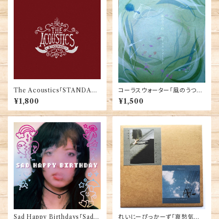
The Acoustics「STANDAR
コーラスウォーター「風のうつ
DS」
わ」
¥1,800
¥1,500
Sad Happy Birthdays「Sad
れいじーぴっかーず「哀愁気流 /