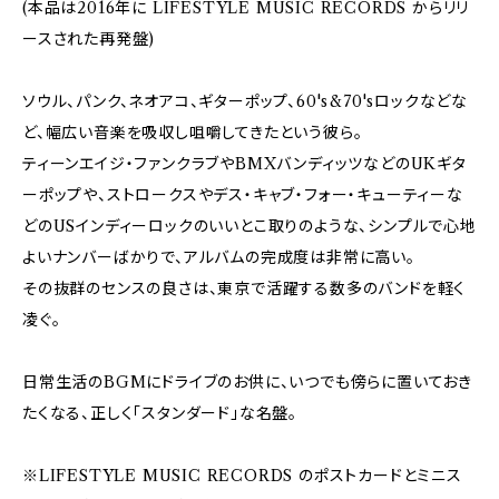
(本品は2016年に LIFESTYLE MUSIC RECORDS からリリ
ースされた再発盤)
ソウル、パンク、ネオアコ、ギターポップ、60's&70'sロックなどな
ど、幅広い音楽を吸収し咀嚼してきたという彼ら。
ティーンエイジ・ファンクラブやBMXバンディッツなどのUKギタ
ーポップや、ストロークスやデス・キャブ・フォー・キューティーな
どのUSインディーロックのいいとこ取りのような、シンプルで心地
よいナンバーばかりで、アルバムの完成度は非常に高い。
その抜群のセンスの良さは、東京で活躍する数多のバンドを軽く
凌ぐ。
日常生活のBGMにドライブのお供に、いつでも傍らに置いておき
たくなる、正しく「スタンダード」な名盤。
※LIFESTYLE MUSIC RECORDS のポストカードとミニス