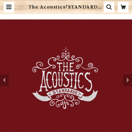
The Acoustics「STANDARDS」
| 音楽CD販売 珈琲マインド