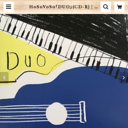
HoSoVoSo「DUO」(CD-R) | 音
楽CD販売 珈琲マインド