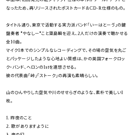
なったため、再リリースされたポストカード&CD-R仕様のもの。
タイトル通り、東京で活動する実力派バンド「いーはとーゔ」の鍵
盤奏者 "やなしー"こと簗島瞬を迎え、2人だけの演奏で聴かせる
全10曲。
マイク1本でのシンプルなレコーディングで、その場の空気を丸ご
とパッケージしたような心地よい質感は、かの英国フォークロッ
ク・バンド、ヘロンの1stを連想させる。
彼の代表曲「峠」「ストーク」の再演も素晴らしい。
山のひんやりした空気や川のせせらぎのような、素朴で美しい1
枚。
1. 昨夜のこと‬
‪2. 歌がありますように‬
‪3. 夜の幻