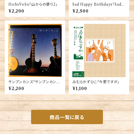
HoSoVoSo「山からの便り2」
Sad Happy Birthdays「Sad
Happy Birthday」
¥2,200
¥2,500
サンプンカンズ「サンプンカン
みむらかずひこ「今更ですが」
ズ」
¥2,200
¥1,100
商品一覧に戻る