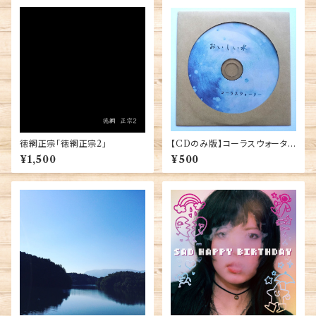
徳網正宗「徳網正宗2」
【CDのみ版】コーラスウォータ
ー「おいしい水」
¥1,500
¥500