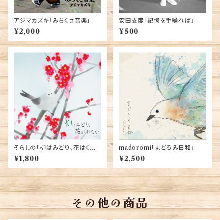
アジマカズキ「みちくさ音楽」
安田支度「記憶を手繰れば」
¥2,000
¥500
そらしの「柳はみどり、花はくれ
madoromi「まどろみ日和」
ない」
¥1,800
¥2,500
その他の商品